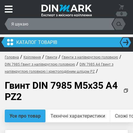
0
КАТАЛОГ ТОВАРІВ
/
/
/
/
Головна
Кріплення
Гвинти
Гвинти з напівкруглою головкою
/
DIN 7985 Гвинт з напівкруглою головкою
DIN 7985 A4 Гвинт з
/
напівкруглою головкою і хрестоподібним шліцом PZ
Гвинт DIN 7985 M5x35 A4
PZ2
Усе про товар
Технічні характеристики
Схожі т