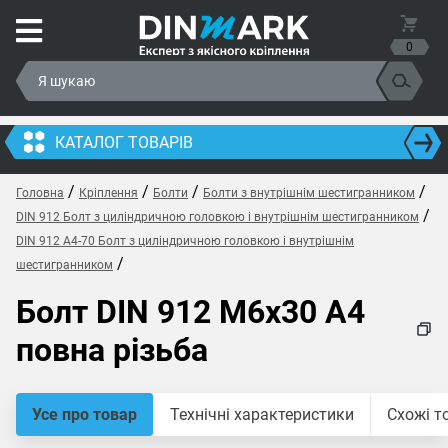
0
КАТАЛОГ ТОВАРІВ
/
/
/
/
Головна
Кріплення
Болти
Болти з внутрішнім шестигранником
/
DIN 912 Болт з циліндричною головкою і внутрішнім шестигранником
DIN 912 A4-70 Болт з циліндричною головкою і внутрішнім
/
шестигранником
Болт DIN 912 M6x30 A4
повна різьба
Усе про товар
Технічні характеристики
Схожі т