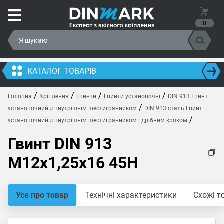
0
КАТАЛОГ ТОВАРІВ
/
/
/
/
Головна
Кріплення
Гвинти
Гвинти установочні
DIN 913 Гвинт
/
установочний з внутрішнім шестигранником
DIN 913 сталь Гвинт
/
установочний з внутрішнім шестигранником і дрібним кроком
Гвинт DIN 913
M12x1,25x16 45H
Усе про товар
Технічні характеристики
Схожі т