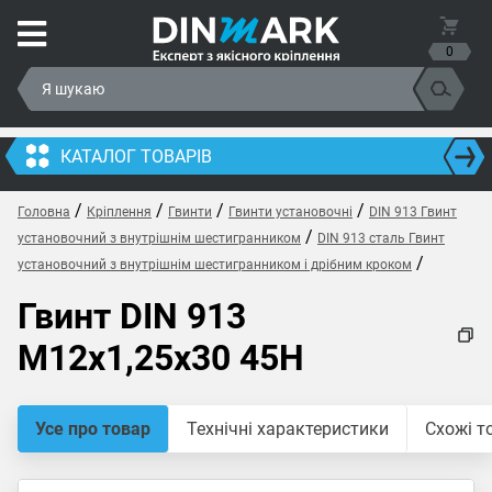
0
КАТАЛОГ ТОВАРІВ
/
/
/
/
Головна
Кріплення
Гвинти
Гвинти установочні
DIN 913 Гвинт
/
установочний з внутрішнім шестигранником
DIN 913 сталь Гвинт
/
установочний з внутрішнім шестигранником і дрібним кроком
Гвинт DIN 913
M12x1,25x30 45H
Усе про товар
Технічні характеристики
Схожі т