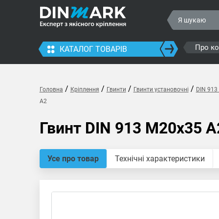
Про к
КАТАЛОГ ТОВАРІВ
/
/
/
/
Головна
Кріплення
Гвинти
Гвинти установочні
DIN 913
A2
Гвинт DIN 913 M20x35 A
Усе про товар
Технічні характеристики