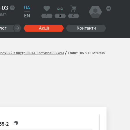
-03
UA
ам?
EN
0
0
0
лог
Акції
Контакти
/
овочний з внутрішнім шестигранником
Гвинт DIN 913 M20x35
35-2