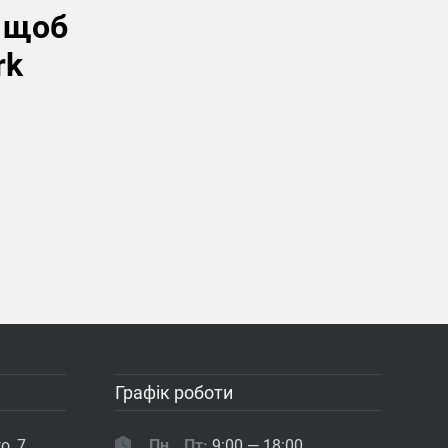
, щоб
rk
Графік роботи
о, 7
Пн...Пт:
9:00 — 18:00