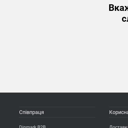
Вкаж
с
Співпраця
Корисна
Dinmark B2B
Доставка