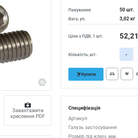
50
шт.
Пакування
3,02
кг
Вага, уп.
52,2
Ціна з ПДВ, 1 шт.
-
Кількість, шт.
Купити
Специфікація
Завантажити
креслення PDF
Артикул
Галузь застосування
Розмір під ключ, мм