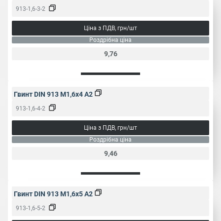
0.35
0.4
0.45
0.5
913-1,6-3-2
Крок різьби,
0.7
0.8
1
1.25
мм
Ціна з ПДВ, грн/шт
1.5
1.75
2
2.5
Роздрібна ціна
9,76
0.7
0.9
1.3
1.5
Розмір під
2
2.5
3
4
ключ, мм
5
6
8
10
Гвинт DIN 913 M1,6x4 A2
913-1,6-4-2
Народне
Гужон
найменування
Ціна з ПДВ, грн/шт
Роздрібна ціна
9,46
Гвинт DIN 913 M1,6x5 A2
913-1,6-5-2