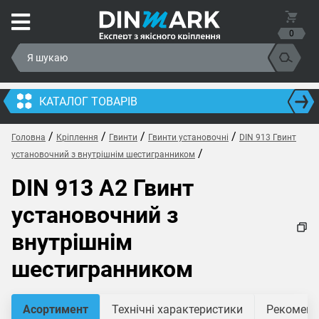
0
КАТАЛОГ ТОВАРІВ
/
/
/
/
Головна
Кріплення
Гвинти
Гвинти установочні
DIN 913 Гвинт
/
установочний з внутрішнім шестигранником
DIN 913 A2 Гвинт
установочний з
внутрішнім
шестигранником
Асортимент
Технічні характеристики
Рекомендо