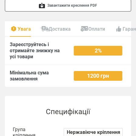
Завантажити креслення PDF
Увага
Доставка
Оплати
Гаран
Зареєструйтесь і
2%
отримайте знижку на
усі товари
Мінімальна сума
1200 грн
замовлення
Специфікації
Група
Нержавіюче кріплення
кріплення