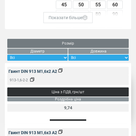
45
50
55
60
65
70
80
90
Показати більше
100
110
120
130
10
25
50
100
Розмір
Пакування, од.
200
250
500
1000
Діаметр
Довжина
Вид різьби
Повна
Гвинт DIN 913 M1,6x2 A2
913-1,6-2-2
Шліц
Шестигранний (INBUS)
Ціна з ПДВ, грн/шт
Галузь
Роздрібна ціна
Меблева промисловість
застосування
9,74
Тип різьби
Метрична
Гвинт DIN 913 M1,6x3 A2