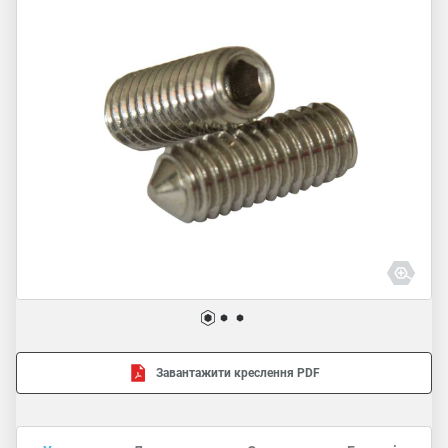
Завантажити креслення PDF