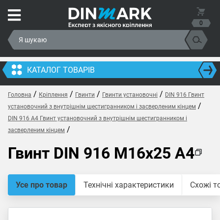
0
КАТАЛОГ ТОВАРІВ
/
/
/
/
Головна
Кріплення
Гвинти
Гвинти установочні
DIN 916 Гвинт
/
установочний з внутрішнім шестигранником і засверленим кінцем
DIN 916 A4 Гвинт установочний з внутрішнім шестигранником і
/
засверленим кінцем
Гвинт DIN 916 M16x25 A4
Усе про товар
Технічні характеристики
Схожі т