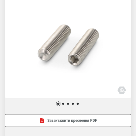
Завантажити креслення PDF