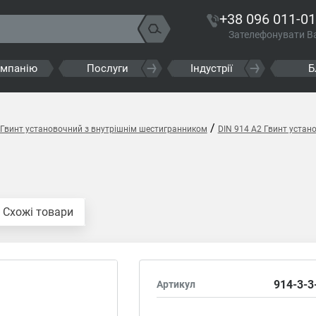
+38 096 011-01
Зателефонувати В
омпанію
Послуги
Індустрії
Б
/
 Гвинт установочний з внутрішнім шестигранником
DIN 914 A2 Гвинт устан
Схожі товари
914-3-3
Артикул