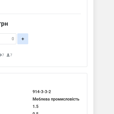
грн
+
7
7
914-3-3-2
Меблева промисловість
1.5
0.5