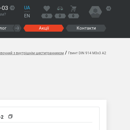
-03
UA
ам?
EN
0
0
0
лог
Акції
Контакти
/
овочний з внутрішнім шестигранником
Гвинт DIN 914 M3x3 A2
-2