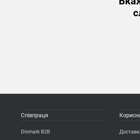
Вкаж
с
Співпраця
Корисна
Dinmark B2B
Доставка