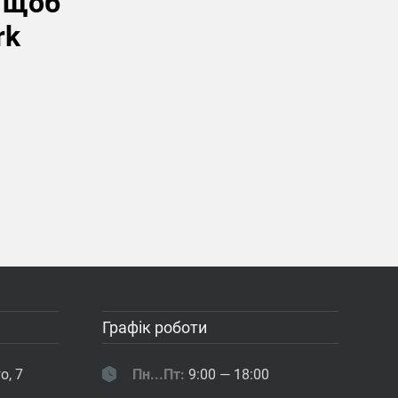
, щоб
rk
Графік роботи
о, 7
Пн...Пт:
9:00 — 18:00