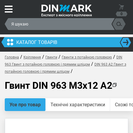
0
КАТАЛОГ ТОВАРІВ
/
/
/
/
Головна
Кріплення
Гвинти
Гвинти з потайною головкою
DIN
/
963 Гвинт з потайною головкою і прямим шліцом
DIN 963 A2 Гвинт з
/
потайною головкою і прямим шліцом
Гвинт DIN 963 M3x12 A2
Усе про товар
Технічні характеристики
Схожі т