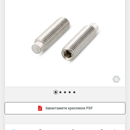
Завантажити креслення PDF