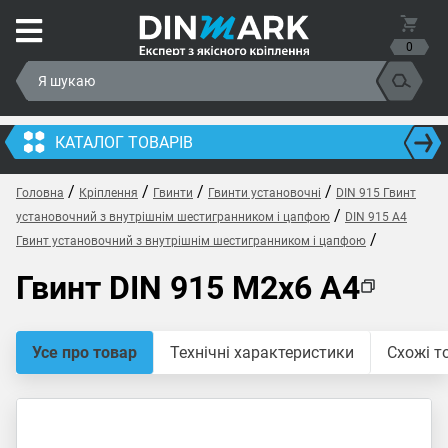
0
КАТАЛОГ ТОВАРІВ
/
/
/
/
Головна
Кріплення
Гвинти
Гвинти установочні
DIN 915 Гвинт
/
установочний з внутрішнім шестигранником і цапфою
DIN 915 A4
/
Гвинт установочний з внутрішнім шестигранником і цапфою
Гвинт DIN 915 M2x6 A4
Усе про товар
Технічні характеристики
Схожі т