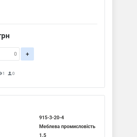
грн
+
1
0
915-3-20-4
Меблева промисловість
1.5