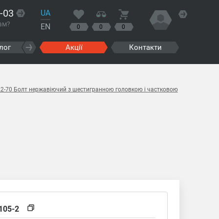
-03
UA
ам?
EN
0
0
0
лог
Акції
Контакти
A2-70 Болт нержавіючий з шестигранною головкою і частковою
105-2