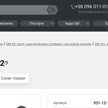
+38 096 011-01
Зателефонувати В
омпанію
Послуги
Індустрії
Б
/
/
ою
DIN 931 Болт з шестигранною головкою і частковою різьбою
DIN 931 
A2
Схожі товари
931-12-
Артикул