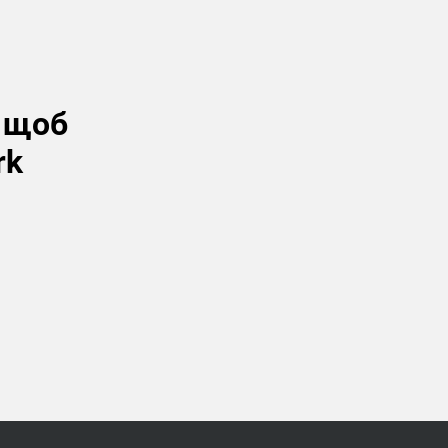
, щоб
rk