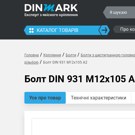
Про к
КАТАЛОГ ТОВАРІВ
/
/
/
Головна
Кріплення
Болти
Болти з шестигранною головк
/
різьбою
Болт DIN 931 M12x105 A2
Болт DIN 931 M12x105 
Усе про товар
Технічні характеристики