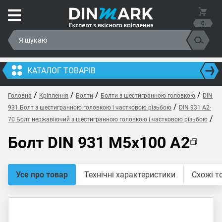
0
КАТАЛОГ ТОВАРІВ
/
/
/
/
Головна
Кріплення
Болти
Болти з шестигранною головкою
DIN
/
931 Болт з шестигранною головкою і частковою різьбою
DIN 931 A2-
/
70 Болт нержавіючий з шестигранною головкою і частковою різьбою
Болт DIN 931 M5x100 A2
Усе про товар
Технічні характеристики
Схожі т