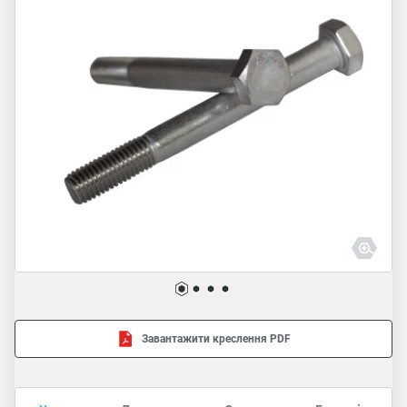
Завантажити креслення PDF