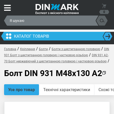
0
КАТАЛОГ ТОВАРІВ
/
/
/
/
Головна
Кріплення
Болти
Болти з шестигранною головкою
DIN
/
931 Болт з шестигранною головкою і частковою різьбою
DIN 931 A2-
/
70 Болт нержавіючий з шестигранною головкою і частковою різьбою
Болт DIN 931 M48x130 A2
Усе про товар
Технічні характеристики
Схожі т