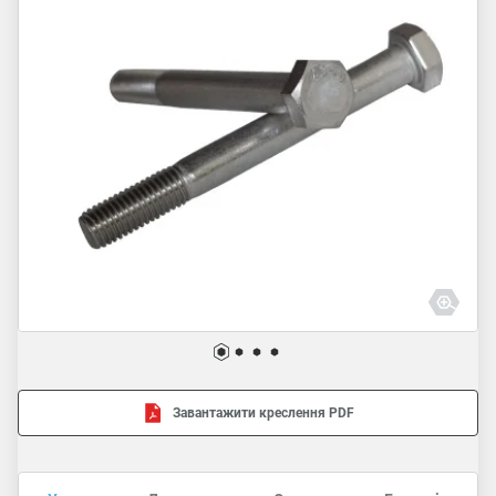
Завантажити креслення PDF