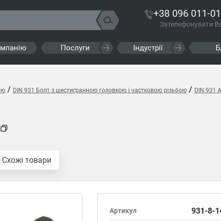
+38 096 011-01
Зателефонувати В
омпанію
Послуги
Індустрії
Б
/
/
ою
DIN 931 Болт з шестигранною головкою і частковою різьбою
DIN 931 
Схожі товари
931-8-1
Артикул