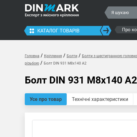
Про к
КАТАЛОГ ТОВАРІВ
/
/
/
Головна
Кріплення
Болти
Болти з шестигранною головк
/
різьбою
Болт DIN 931 M8x140 A2
Болт DIN 931 M8x140 A2
Усе про товар
Технічні характеристики