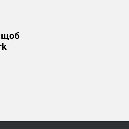
, щоб
rk