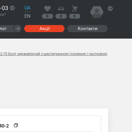
-03
UA
ам?
EN
0
0
0
лог
Акції
Контакти
A2-70 Болт нержавіючий з шестигранною головкою і частковою
40-2