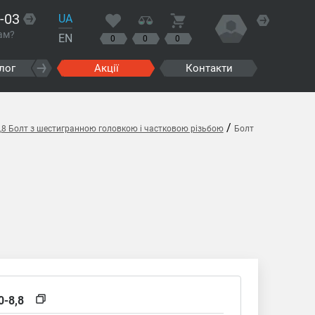
-03
UA
ам?
EN
0
0
0
лог
Акції
Контакти
/
8,8 Болт з шестигранною головкою і частковою різьбою
Болт
0-8,8