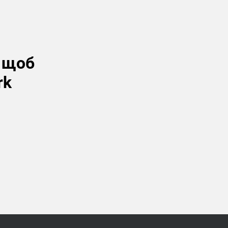
, щоб
rk