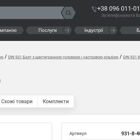
+38 096 011-01
Зателефонувати В
омпанію
Послуги
Індустрії
Б
/
/
ою
DIN 931 Болт з шестигранною головкою і частковою різьбою
DIN 931 
Схожі товари
Комплекти
931-8-4
Артикул