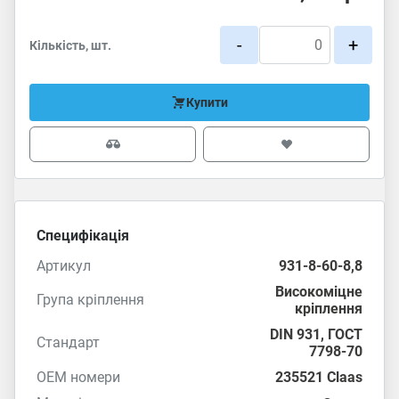
-
+
Кількість, шт.
Купити
Специфікація
Артикул
931-8-60-8,8
Високоміцне
Група кріплення
кріплення
DIN 931
,
ГОСТ
Стандарт
7798-70
OEM номери
235521 Claas