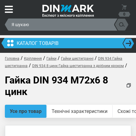
0
КАТАЛОГ ТОВАРІВ
/
/
/
/
Головна
Кріплення
Гайки
Гайки шестигранні
DIN 934 Гайка
/
/
шестигранна
DIN 934 8 цинк Гайка шестигранна з дрібним кроком
Гайка DIN 934 M72x6 8
цинк
Усе про товар
Технічні характеристики
Схожі т