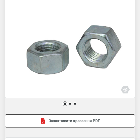
Завантажити креслення PDF