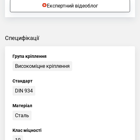
Експертний відеоблог
Специфікації
Група кріплення
Високоміцне кріплення
Стандарт
DIN 934
Матеріал
Сталь
Клас міцності