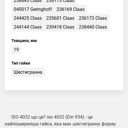
238643 Claas
236173 Claas
040017 Geringhoff
236169 Claas
244425 Claas
235601 Claas
236172 Claas
244144 Claas
239418 Claas
238440 Claas
Товщина, мм
19
Тип гайки
Шестигранна
ISO 4032 що це? iso 4032 (Din 934) - це
найпоширеніша гайка, яка має шестигранну форму.