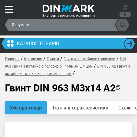
0
КАТАЛОГ ТОВАРІВ
/
/
/
/
Головна
Кріплення
Гвинти
Гвинти з потайною головкою
DIN
/
963 Гвинт з потайною головкою і прямим шліцом
DIN 963 A2 Гвинт з
/
потайною головкою і прямим шліцом
Гвинт DIN 963 M3x14 A2
Усе про товар
Технічні характеристики
Схожі т