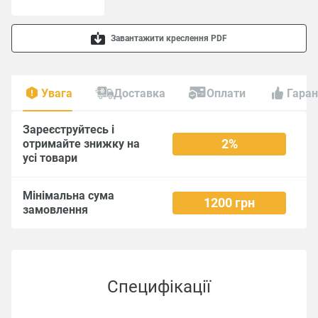
Завантажити креслення PDF
Увага
Доставка
Оплати
Гаран
Зареєструйтесь і
2%
отримайте знижку на
усі товари
Мінімальна сума
1200 грн
замовлення
Специфікації