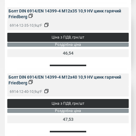
Болт DIN 6914/EN 14399-4 M12x35 10,9 HV цинк гарячий
Головка
Шестигранна
Friedberg
6914-12-35-10,9цгF
Вид різьби
Часткова
Ціна з ПДВ, грн/шт
Роздрібна ціна
Тип різьби
Метрична
46,54
1.75
2
2.5
3
Крок різьби,
мм
3.5
4
Болт DIN 6914/EN 14399-4 M12x40 10,9 HV цинк гарячий
Friedberg
22
27
32
36
Розмір під
6914-12-40-10,9цгF
ключ, мм
41
46
50
60
Ціна з ПДВ, грн/шт
Роздрібна ціна
Народне
Конструкційний болт
найменування
47,53