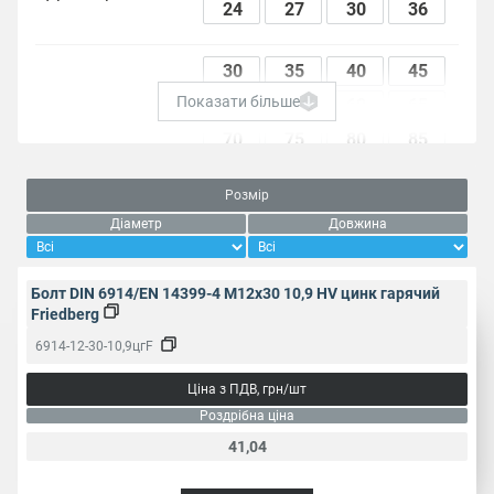
24
27
30
36
30
35
40
45
Показати більше
50
55
60
65
70
75
80
85
90
95
100
105
Розмір
110
115
120
125
Діаметр
Довжина
Довжина, мм
130
135
140
145
150
155
160
165
Болт DIN 6914/EN 14399-4 M12x30 10,9 HV цинк гарячий
170
175
180
185
Friedberg
190
195
200
205
6914-12-30-10,9цгF
210
220
230
240
Ціна з ПДВ, грн/шт
250
260
Роздрібна ціна
41,04
Пакування, од.
1