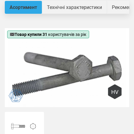
Асортимент
Технічні характеристики
Рекомендо
Товар купили 31
користувачів за рік