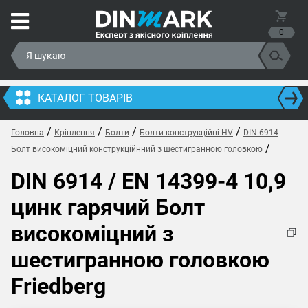
0
КАТАЛОГ ТОВАРІВ
/
/
/
/
Головна
Кріплення
Болти
Болти конструкційні HV
DIN 6914
/
Болт високоміцний конструкційнний з шестигранною головкою
DIN 6914 / EN 14399-4 10,9
цинк гарячий Болт
високоміцний з
шестигранною головкою
Friedberg