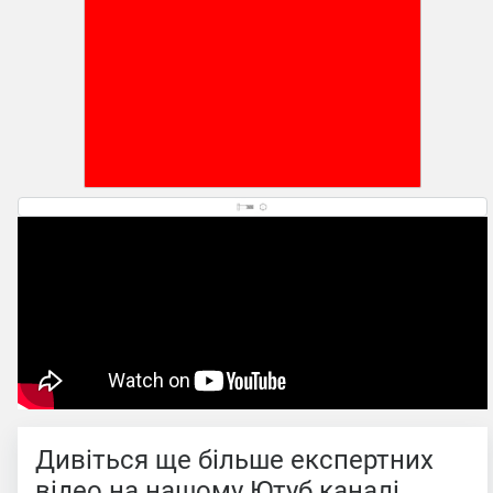
Дивіться ще більше експертних
відео на нашому Ютуб каналі