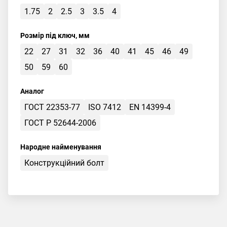
1.75
2
2.5
3
3.5
4
Розмір під ключ, мм
22
27
31
32
36
40
41
45
46
49
50
59
60
Аналог
ГОСТ 22353-77
ISO 7412
EN 14399-4
ГОСТ Р 52644-2006
Народне найменування
Конструкційний болт