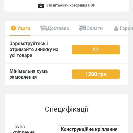
Завантажити креслення PDF
Увага
Доставка
Оплати
Гаран
Зареєструйтесь і
2%
отримайте знижку на
усі товари
Мінімальна сума
1200 грн
замовлення
Специфікації
Група
Конструкційне кріплення
кріплення