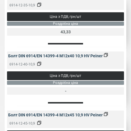
6914-12-35-10,9
Тип різьби
Метрична
Ціна з ПДВ, грн/шт
Роздрібна ціна
1.75
2
2.5
3
43,33
Крок різьби,
мм
3.5
Болт DIN 6914/EN 14399-4 M12x40 10,9 HV Peiner
22
27
32
36
Розмір під
ключ, мм
6914-12-40-10,9
41
46
50
Ціна з ПДВ, грн/шт
Народне
Конструкційний болт
Роздрібна ціна
найменування
-
Болт DIN 6914/EN 14399-4 M12x45 10,9 HV Peiner
6914-12-45-10,9