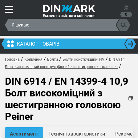
0
КАТАЛОГ ТОВАРІВ
/
/
/
/
Головна
Кріплення
Болти
Болти конструкційні HV
DIN 6914
/
Болт високоміцний конструкційнний з шестигранною головкою
DIN 6914 / EN 14399-4 10,9
Болт високоміцний з
шестигранною головкою
Peiner
Асортимент
Технічні характеристики
Рекомендо