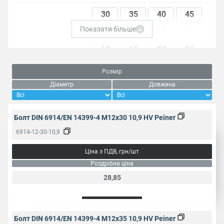
30
35
40
45
50
55
60
65
Показати більше
70
75
80
85
90
95
100
105
Розмір
Довжина, мм
110
115
120
125
Діаметр
Довжина
130
135
140
145
150
155
160
165
Болт DIN 6914/EN 14399-4 M12x30 10,9 HV Peiner
170
180
190
200
6914-12-30-10,9
210
220
240
250
Ціна з ПДВ, грн/шт
Роздрібна ціна
Пакування, од.
1
28,85
Головка
Шестигранна
Болт DIN 6914/EN 14399-4 M12x35 10,9 HV Peiner
Вид різьби
Часткова