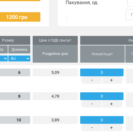
Пакування, од.
1200 грн
Головка
Ш
Вид різьби
Розмір
Ціна з ПДВ, грн/шт
Ка
тр
Довжина
Тип різьби
Роздрібна ціна
Кількість,шт
6
5,09
Крок різьби, мм
-
+
8
4,78
Розмір під ключ, мм
-
+
10
3,89
-
+