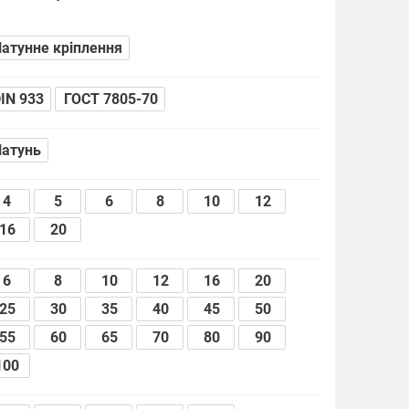
атунне кріплення
IN 933
ГОСТ 7805-70
атунь
4
5
6
8
10
12
16
20
6
8
10
12
16
20
25
30
35
40
45
50
55
60
65
70
80
90
100