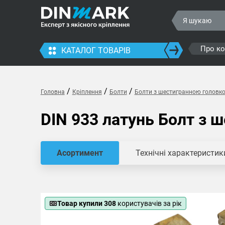
Про к
КАТАЛОГ ТОВАРІВ
/
/
/
Головна
Кріплення
Болти
Болти з шестигранною головк
DIN 933 латунь Болт з 
Асортимент
Технічні характеристик
Товар купили 308
користувачів за рік