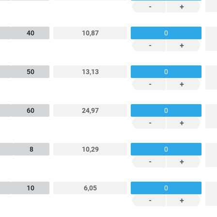
-
+
40
10,87
-
+
50
13,13
-
+
60
24,97
-
+
8
10,29
-
+
10
6,05
-
+