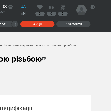
-03
UA
ам?
EN
0
0
0
лог
Акції
Контакти
унь Болт з шестигранною головкою і повною різьбою
ною різьбою
пецифікації