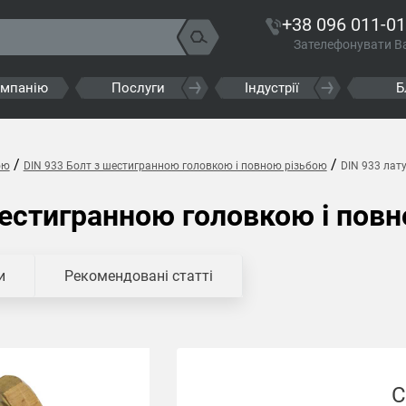
+38 096 011-01
Зателефонувати В
омпанію
Послуги
Індустрії
Б
/
/
ою
DIN 933 Болт з шестигранною головкою і повною різьбою
DIN 933 лат
шестигранною головкою і пов
и
Рекомендовані статті
С