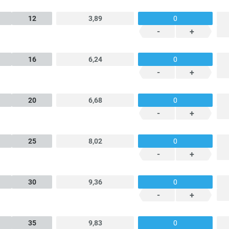
12
3,89
-
+
16
6,24
-
+
20
6,68
-
+
25
8,02
-
+
30
9,36
-
+
35
9,83