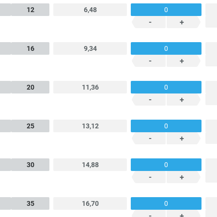
12
6,48
-
+
16
9,34
-
+
20
11,36
-
+
25
13,12
-
+
30
14,88
-
+
35
16,70
-
+