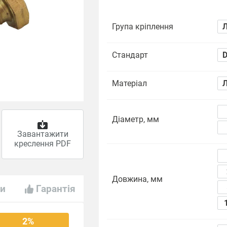
Група кріплення
Л
Стандарт
D
Матеріал
Л
Діаметр, мм
Завантажити
креслення PDF
Довжина, мм
ти
Гарантія
2%