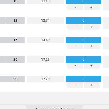
10
11,13
-
+
12
12,74
-
+
16
14,40
-
+
20
17,28
-
+
20
17,29
-
+