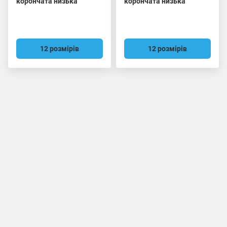
корончата низька
корончата низька
12 розмірів
12 розмірів