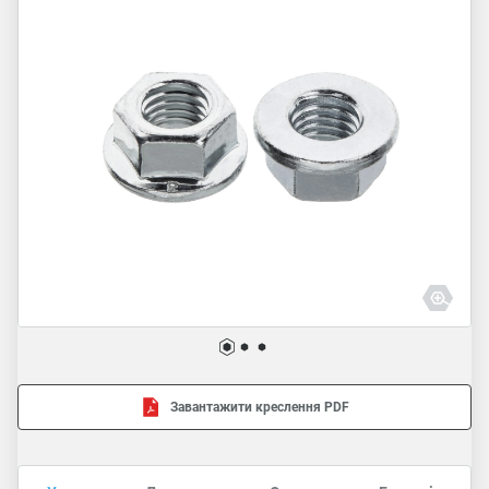
Завантажити креслення PDF