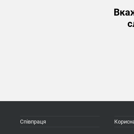
Вкаж
с
Співпраця
Корисна