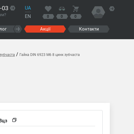
-03
UA
ам?
EN
0
0
0
лог
Акції
Контакти
/
зубчаста
Гайка DIN 6923 M6 8 цинк зубчаста
8цз