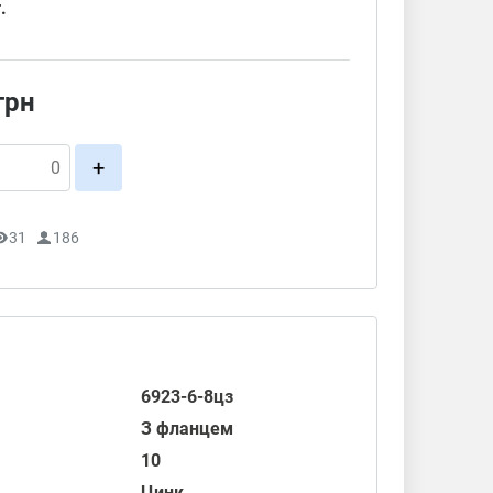
.
грн
+
31
186
6923-6-8цз
З фланцем
10
Цинк