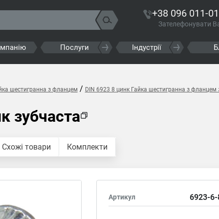
+38 096 011-01
Зателефонувати В
омпанію
Послуги
Індустрії
Б
/
йка шестигранна з фланцем
DIN 6923 8 цинк Гайка шестигранна з фланцем 
нк зубчаста
Схожі товари
Комплекти
6923-6-
Артикул