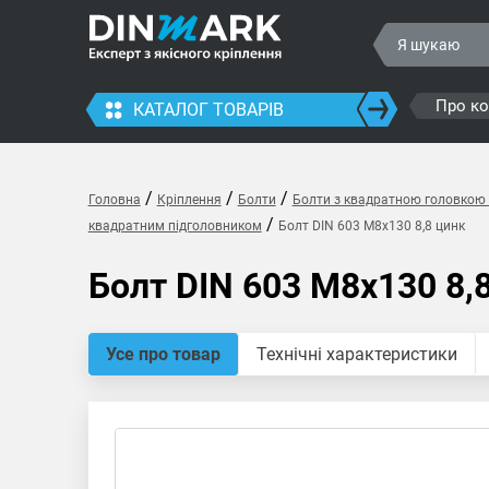
Про к
КАТАЛОГ ТОВАРІВ
/
/
/
Головна
Кріплення
Болти
Болти з квадратною головкою 
/
квадратним підголовником
Болт DIN 603 M8x130 8,8 цинк
Болт DIN 603 M8x130 8,
Усе про товар
Технічні характеристики