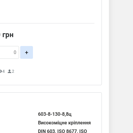
0
грн
+
4
2
603-8-130-8,8ц
Високоміцне кріплення
DIN 603
,
ISO 8677
, ISO