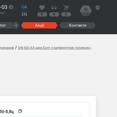
-03
UA
ам?
EN
0
0
0
лог
Акції
Контакти
/
оловником
DIN 603 8,8 цинк Болт з напівкруглою головкою і
30-8,8ц