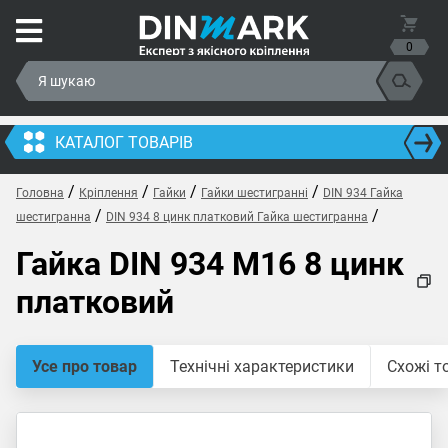
0
КАТАЛОГ ТОВАРІВ
/
/
/
/
Головна
Кріплення
Гайки
Гайки шестигранні
DIN 934 Гайка
/
/
шестигранна
DIN 934 8 цинк платковий Гайка шестигранна
Гайка DIN 934 M16 8 цинк
платковий
Усе про товар
Технічні характеристики
Схожі т