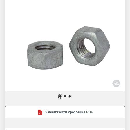
Завантажити креслення PDF